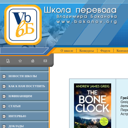
О школе
Конкурсы
Форум
Контак
НОВОСТИ ШКОЛЫ
КАК К НАМ ПОСТУПИТЬ
НАЧИНАЮЩИМ
Гре
Grei
дет
СТАТЬИ
Пер
Аст
ИНТЕРВЬЮ
ДОКЛАДЫ