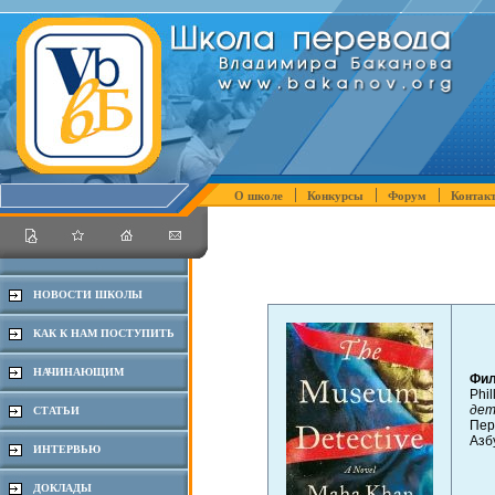
О школе
Конкурсы
Форум
Контак
НОВОСТИ ШКОЛЫ
КАК К НАМ ПОСТУПИТЬ
НАЧИНАЮЩИМ
Фил
Phi
дет
СТАТЬИ
Пер
Азб
ИНТЕРВЬЮ
ДОКЛАДЫ