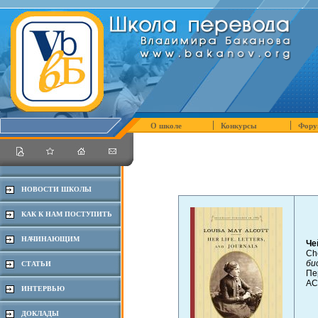
О школе
Конкурсы
Фору
НОВОСТИ ШКОЛЫ
КАК К НАМ ПОСТУПИТЬ
НАЧИНАЮЩИМ
Че
Che
би
СТАТЬИ
Пе
АС
ИНТЕРВЬЮ
ДОКЛАДЫ