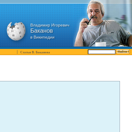
Владимир Игоревич
Баканов
в Википедии
Статьи В. Баканова