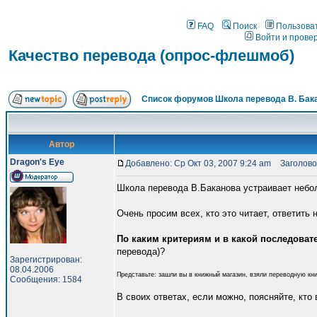
FAQ
Поиск
Пользова
Войти и прове
Качество перевода (опрос-флешмоб)
Список форумов Школа перевода В. Бак
Автор
Dragon's Eye
Добавлено: Ср Окт 03, 2007 9:24 am
Заголовок
Школа перевода В.Баканова устраивает небо
Очень просим всех, кто это читает, ответить
По каким критериям и в какой последоват
перевода)?
Зарегистрирован:
08.04.2006
Представьте: зашли вы в книжный магазин, взяли переводную книг
Сообщения: 1584
В своих ответах, если можно, поясняйте, кто в