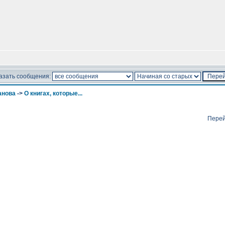
азать сообщения:
анова
->
О книгах, которые...
Перей