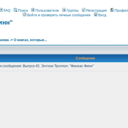
FAQ
Поиск
Пользователи
Группы
Регистрация
Профил
Войти и проверить личные сообщения
Вход
инн"
анова
->
О книгах, которые...
Сообщение
 сообщения: Выпуск 45. Энтони Троллоп. "Финеас Финн"