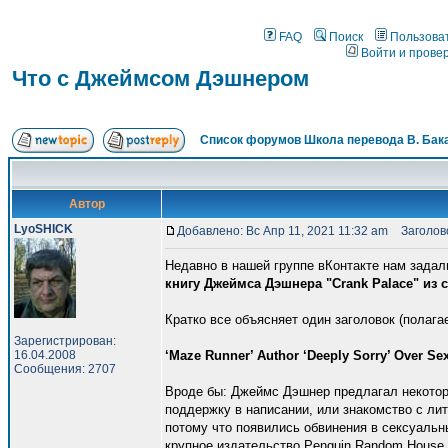
FAQ
Поиск
Пользова
Войти и прове
Что с Джеймсом Дэшнером
Список форумов Школа перевода В. Бак
Автор
LyoSHICK
Добавлено: Вс Апр 11, 2021 11:32 am
Заголово
Недавно в нашей группе вКонтакте нам задал
книгу Джеймса Дэшнера "Crank Palace" из 
Кратко все объясняет один заголовок (полагае
Зарегистрирован:
16.04.2008
‘Maze Runner’ Author ‘Deeply Sorry’ Over Se
Сообщения: 2707
Вроде бы: Джеймс Дэшнер предлагал некото
поддержку в написании, или знакомство с ли
потому что появились обвинения в сексуальн
крупное издательство Penguin Random House