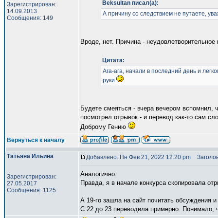
Beksultan писал(а):
Зарегистрирован:
14.09.2013
А причину со следствием не путаете, у
Сообщения: 149
Вроде, нет. Причина - неудовлетворительное 
Цитата:
Ага-ага, начали в последний день и лег
руки
Будете смеяться - вчера вечером вспомнил, ч
посмотрел отрывок - и перевод как-то сам сл
Доброму Гению
Вернуться к началу
Татьяна Ильина
Добавлено: Пн Фев 21, 2022 12:20 pm
Заголов
Аналогично.
Зарегистрирован:
Правда, я в начале конкурса скопировала отр
27.05.2017
Сообщения: 1125
А 19-го зашла на сайт почитать обсуждения и
С 22 до 23 переводила примерно. Понимало, ч