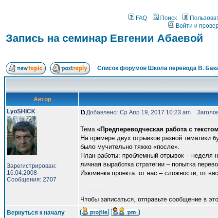
FAQ
Поиск
Пользова
Войти и прове
Запись на семинар Евгении Абаевой
Список форумов Школа перевода В. Бак
Автор
LyoSHICK
Добавлено: Ср Апр 19, 2017 10:23 am
Заголово
Тема
«Предпереводческая работа с тексто
На примере двух отрывков разной тематики б
было мучительно тяжко «после».
План работы: проблемный отрывок – неделя 
личная выработка стратегии – попытка перев
Зарегистрирован:
16.04.2008
Изюминка проекта: от нас – сложности, от ва
Сообщения: 2707
-------------
Чтобы записаться, отправьте сообщение в это
Вернуться к началу