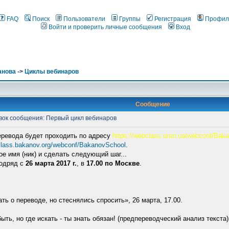
FAQ
Поиск
Пользователи
Группы
Регистрация
Профил
Войти и проверить личные сообщения
Вход
анова
->
Циклы вебинаров
Сообщение
ок сообщения: Первый цикл вебинаров
ревода будет проходить по адресу
https://webclass.uran.ua/webconf/Bak
class.bakanov.org/webconf/BakanovSchool
.
ое имя (ник) и сделать следующий шаг...
подряд с
26 марта 2017 г.
, в
17.00 по Москве
.
ть о переводе, но стеснялись спросить», 26 марта, 17.00.
ть, но где искать - ты знать обязан! (предпереводческий анализ текста)»