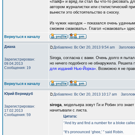
«Лайф» и вряд ли стал бы что-то рисовать дл
автором журналистки или стилистический при
вынести это обстоятельство в сноску.
Из чужих находок – показался очень удачным
сможем смаковать». Глагол «смаковать» зде
Вернуться к началу
Диана
Добавлено: Вс Окт 20, 2013 9:54 am
Заголовок
Siroga, согласна с вами. Очень долго я пыта
Зарегистрирован:
но ничего подобного не обнаружила. Решила 
09.04.2013
Сообщения: 19
для изданий Нью-Йорка»
. Возможно я не прав
Вернуться к началу
Юрий Вернидуб
Добавлено: Вс Окт 20, 2013 10:17 am
Заголово
siroga
, модельера зовут Ги и Робин это знает
Зарегистрирован:
начитывали с листа.
17.02.2013
Сообщения: 59
Цитата:
“And try and find a number for a bloke call
“It’s pronounced ‘ghee,’ ” said Robin.