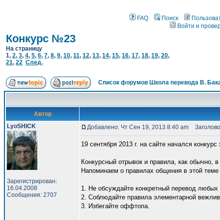
FAQ
Поиск
Пользова
Войти и прове
Конкурс №23
На страницу
1
,
2
,
3
,
4
,
5
,
6
,
7
,
8
,
9
,
10
,
11
,
12
,
13
,
14
,
15
,
16
,
17
,
18
,
19
,
20
,
21
,
22
След.
Список форумов Школа перевода В. Бак
Автор
LyoSHICK
Добавлено: Чт Сен 19, 2013 8:40 am
Заголово
19 сентября 2013 г. на сайте начался конкур
Конкурсный отрывок и правила, как обычно, 
Напоминаем о правилах общения в этой теме
Зарегистрирован:
16.04.2008
1. Не обсуждайте конкретный перевод любых 
Сообщения: 2707
2. Соблюдайте правила элементарной вежлив
3. Избегайте оффтопа.