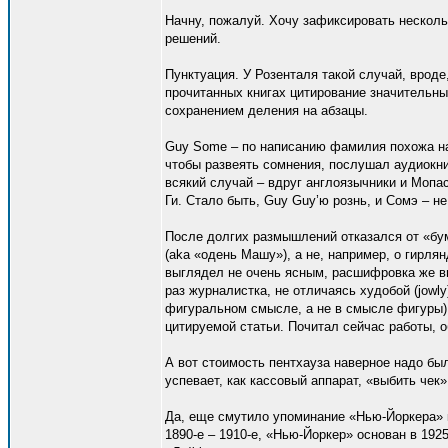
Начну, пожалуй. Хочу зафиксировать несколь
решений.
Пунктуация. У Розенталя такой случай, вроде
прочитанных книгах цитирование значительны
сохранением деления на абзацы.
Guy Some – по написанию фамилия похожа на 
чтобы развеять сомнения, послушал аудиокни
всякий случай – вдруг англоязычники и Мопас
Ги. Стало быть, Guy Guy’ю рознь, и Сомэ – не 
После долгих размышлений отказался от «бум
(aka «одень Машу»), а не, например, о гирля
выглядел не очень ясным, расшифровка же вы
раз журналистка, не отличаясь худобой (jowl
фигуральном смысле, а не в смысле фигуры) 
цитируемой статьи. Почитал сейчас работы, о
А вот стоимость пентхауза наверное надо был
успевает, как кассовый аппарат, «выбить чек
Да, еще смутило упоминание «Нью-Йоркера» к
1890-е – 1910-е, «Нью-Йоркер» основан в 19