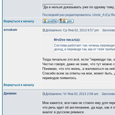
_________________
"Да и нельзя доказывать уже по одному тому,
Последний раз редактировалось: Uncle_A (Ср Янв
Вернуться к началу
avvakum
Добавлено: Ср Янв 02, 2013 9:57 pm
Заголово
MrsDee писал(а):
Система работает так: хочешь переводит
доход, и переводи так, как от тебя требую
Тогда печально это всё, если "переводи так, 
Честно говоря, даже не знаю, что тут можно с
Понимаю, что это жизнь, а жаловаться на неё
Спасибо всем за ответы на мои, может быть, 
переводов появилось.
Вернуться к началу
Дровкин
Добавлено: Чт Янв 03, 2013 2:09 am
Заголовок
Мне кажется, все-таки не стоило ему для пере
что речь идет об англичанине, да еще, как я 
аналог в русском романсе.