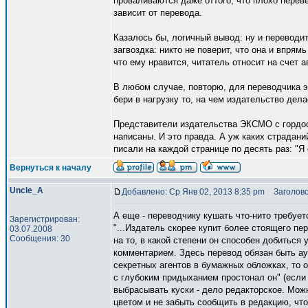
проваливаются даже оттого, что плохо перев
зависит от перевода.
Казалось бы, логичный вывод: ну и переводит
загвоздка: никто не поверит, что она и впрямь
что ему нравится, читатель относит на счет а
В любом случае, повторю, для переводчика эт
бери в нагрузку то, на чем издательство дела
Представители издательства ЭКСМО с гордос
написаны. И это правда. А уж каких страдан
писали на каждой странице по десять раз: "Я с
Вернуться к началу
Uncle_A
Добавлено: Ср Янв 02, 2013 8:35 pm
Заголово
А еще - переводчику кушать что-нито требует
Зарегистрирован:
"...Издатель скорее купит более стоящего пе
03.07.2008
Сообщения: 30
на то, в какой степени он способен добиться
комментарием. Здесь перевод обязан быть ау
секретных агентов в бумажных обложках, то о
с глубоким придыханием простонал он" (если я
выбрасывать куски - дело редакторское. Мож
цветом и не забыть сообщить в редакцию, что