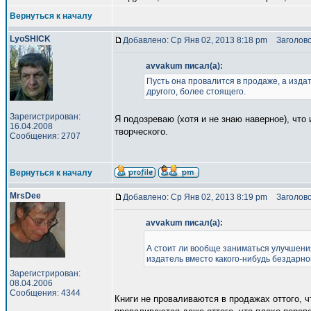
Вернуться к началу
LyoSHICK
Добавлено: Ср Янв 02, 2013 8:18 pm
Заголово
avvakum писал(а):
Пусть она провалится в продаже, а издат
другого, более стоящего.
Зарегистрирован:
Я подозреваю (хотя и не знаю наверное), что
16.04.2008
творческого.
Сообщения: 2707
Вернуться к началу
MrsDee
Добавлено: Ср Янв 02, 2013 8:19 pm
Заголово
avvakum писал(а):
А стоит ли вообще заниматься улучшения
издатель вместо какого-нибудь бездарног
Зарегистрирован:
08.04.2006
Сообщения: 4344
Книги не проваливаются в продажах оттого, ч