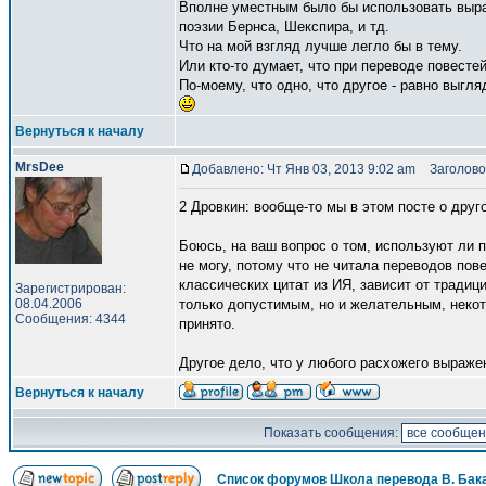
Вполне уместным было бы использовать выра
поэзии Бернса, Шекспира, и тд.
Что на мой взгляд лучше легло бы в тему.
Или кто-то думает, что при переводе повесте
По-моему, что одно, что другое - равно выгля
Вернуться к началу
MrsDee
Добавлено: Чт Янв 03, 2013 9:02 am
Заголово
2 Дровкин: вообще-то мы в этом посте о дру
Боюсь, на ваш вопрос о том, используют ли 
не могу, потому что не читала переводов пов
классических цитат из ИЯ, зависит от традиц
Зарегистрирован:
08.04.2006
только допустимым, но и желательным, некот
Сообщения: 4344
принято.
Другое дело, что у любого расхожего выражен
Вернуться к началу
Показать сообщения:
Список форумов Школа перевода В. Бак