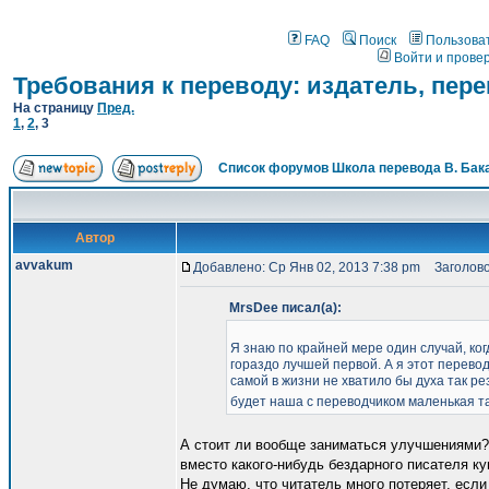
FAQ
Поиск
Пользова
Войти и прове
Требования к переводу: издатель, пер
На страницу
Пред.
1
,
2
,
3
Список форумов Школа перевода В. Бак
Автор
avvakum
Добавлено: Ср Янв 02, 2013 7:38 pm
Заголово
MrsDee писал(а):
Я знаю по крайней мере один случай, ког
гораздо лучшей первой. А я этот перевод
самой в жизни не хватило бы духа так ре
будет наша с переводчиком маленькая 
А стоит ли вообще заниматься улучшениями? 
вместо какого-нибудь бездарного писателя ку
Не думаю, что читатель много потеряет, если