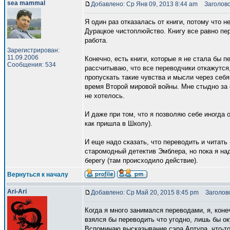
sea mammal
Добавлено: Ср Янв 09, 2013 8:44 am
Заголово
Я один раз отказалась от книги, потому что 
Дурацкое чистоплюйство. Книгу все равно пер
работа.
Зарегистрирован:
11.09.2006
Конечно, есть книги, которые я не стала бы п
Сообщения: 534
рассчитываю, что все переводчики откажутся,
пропускать такие чувства и мысли через себ
время Второй мировой войны. Мне стыдно за 
не хотелось.
И даже при том, что я позволяю себе иногда 
как пришла в Школу).
И еще надо сказать, что переводить и читать 
старомодный детектив Эмблера, но пока я над
берегу (там происходило действие).
Вернуться к началу
Ari-Ari
Добавлено: Ср Май 20, 2015 8:45 pm
Заголово
Когда я много занимался переводами, я, коне
взялся бы переводить что угодно, лишь бы ок
Вспоминаю высказывание сэра Артура, что-то 