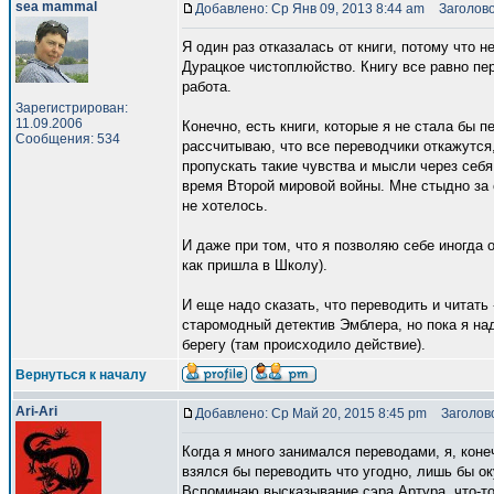
sea mammal
Добавлено: Ср Янв 09, 2013 8:44 am
Заголово
Я один раз отказалась от книги, потому что 
Дурацкое чистоплюйство. Книгу все равно пер
работа.
Зарегистрирован:
11.09.2006
Конечно, есть книги, которые я не стала бы п
Сообщения: 534
рассчитываю, что все переводчики откажутся,
пропускать такие чувства и мысли через себ
время Второй мировой войны. Мне стыдно за 
не хотелось.
И даже при том, что я позволяю себе иногда 
как пришла в Школу).
И еще надо сказать, что переводить и читать 
старомодный детектив Эмблера, но пока я над
берегу (там происходило действие).
Вернуться к началу
Ari-Ari
Добавлено: Ср Май 20, 2015 8:45 pm
Заголово
Когда я много занимался переводами, я, коне
взялся бы переводить что угодно, лишь бы ок
Вспоминаю высказывание сэра Артура, что-то 