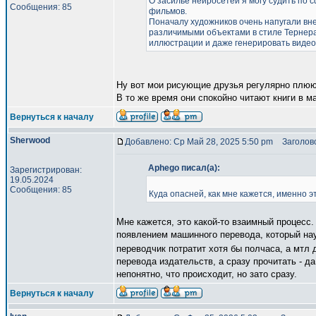
О засилье нейросетей я могу судить по с
Сообщения: 85
фильмов.
Поначалу художников очень напугали вн
различимыми объектами в стиле Тернера 
иллюстрации и даже генерировать видео
Ну вот мои рисующие друзья регулярно плюют
В то же время они спокойно читают книги в м
Вернуться к началу
Sherwood
Добавлено: Ср Май 28, 2025 5:50 pm
Заголово
Aphego писал(а):
Зарегистрирован:
19.05.2024
Сообщения: 85
Куда опасней, как мне кажется, именно э
Мне кажется, это какой-то взаимный процесс
появлением машинного перевода, который нау
переводчик потратит хотя бы полчаса, а мтл 
перевода издательств, а сразу прочитать - да
непонятно, что происходит, но зато сразу.
Вернуться к началу