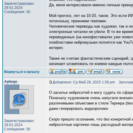
Зарегистрирован:
Да, меня интересовали именно личные прикид
29.01.2024
Сообщения: 30
Мой прогноз, лет на 10-20, таков. Это если И
потихоньку, прежними темпами.
Человеческие переводы как художки, так и но
электронные читалки не убили. В то же время
переведенных (на кинофестивалях уже появл
плейлистами нейромузыки полнятся как YouTu
интерес.
Также не считаю фантастическим сценарий, г
начинает штамповать по книжке каждые полг
Вернуться к началу
Aphego
Добавлено: Ср Май 28, 2025 1:58 pm
Заголово
О засилье нейросетей я могу судить по сфере
Поначалу художников очень напугали внезапн
различимыми объектами в стиле Тернера (без 
даже генерировать видеоролики.
Скоро пришло осознание, что без конкретной 
Зарегистрирован:
нейросетные картинки лишь расходный материа
29.01.2024
Сообщения: 30