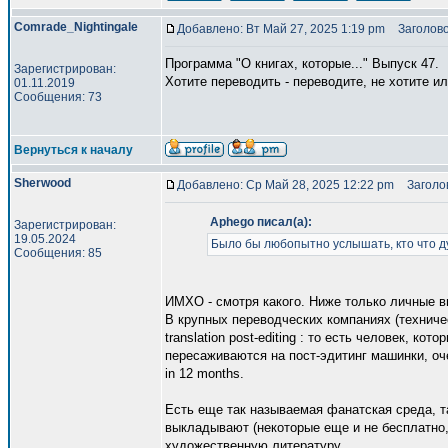
Comrade_Nightingale
Добавлено: Вт Май 27, 2025 1:19 pm
Заголово
Программа "О книгах, которые..." Выпуск 47.
Зарегистрирован:
Хотите переводить - переводите, не хотите и
01.11.2019
Сообщения: 73
Вернуться к началу
Sherwood
Добавлено: Ср Май 28, 2025 12:22 pm
Заголов
Aphego писал(а):
Зарегистрирован:
19.05.2024
Было бы любопытно услышать, кто что ду
Сообщения: 85
ИМХО - смотря какого. Ниже только личные в
В крупных переводческих компаниях (техничес
translation post-editing : то есть человек, к
пересаживаются на пост-эдитинг машинки, очен
in 12 months.
Есть еще так называемая фанатская среда, 
выкладывают (некоторые еще и не бесплатно,
художественную литературу.