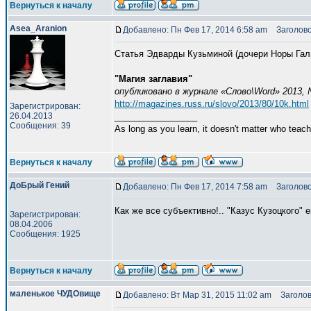
Вернуться к началу
Asea_Aranion
Добавлено: Пн Фев 17, 2014 6:58 am
Заголово
Статья Эдварды Кузьминой (дочери Норы Галь
"Магия заглавия"
опубликовано в журнале «Слово\Word» 2013,
http://magazines.russ.ru/slovo/2013/80/10k.html
Зарегистрирован:
26.04.2013
_________________
Сообщения: 39
As long as you learn, it doesn't matter who teach
Вернуться к началу
ДоБрый Гений
Добавлено: Пн Фев 17, 2014 7:58 am
Заголово
Как же все субъективно!.. "Казус Кузоцкого" е
Зарегистрирован:
08.04.2006
Сообщения: 1925
Вернуться к началу
маленькое ЧУДОвище
Добавлено: Вт Мар 31, 2015 11:02 am
Заголов