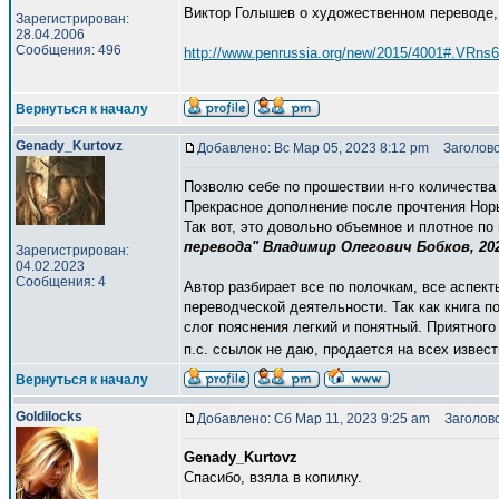
Виктор Голышев о художественном переводе,
Зарегистрирован:
28.04.2006
Сообщения: 496
http://www.penrussia.org/new/2015/4001#.VRns
Вернуться к началу
Genady_Kurtovz
Добавлено: Вс Мар 05, 2023 8:12 pm
Заголово
Позволю себе по прошествии н-го количества 
Прекрасное дополнение после прочтения Норы
Так вот, это довольно объемное и плотное п
перевода" Владимир Олегович Бобков, 202
Зарегистрирован:
04.02.2023
Сообщения: 4
Автор разбирает все по полочкам, все аспек
переводческой деятельности. Так как книга
слог пояснения легкий и понятный. Приятного
п.с. ссылок не даю, продается на всех извес
Вернуться к началу
Goldilocks
Добавлено: Сб Мар 11, 2023 9:25 am
Заголово
Genady_Kurtovz
Спасибо, взяла в копилку.