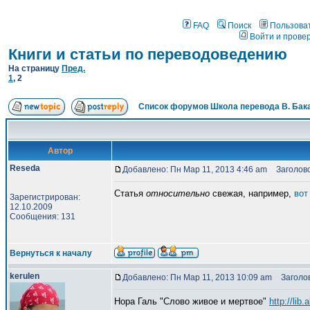
FAQ
Поиск
Пользова
Войти и прове
Книги и статьи по переводоведению
На страницу
Пред.
1
,
2
Список форумов Школа перевода В. Бак
Автор
Reseda
Добавлено: Пн Мар 11, 2013 4:46 am
Заголово
Cтатья
относительно
свежая, например,
вот 
Зарегистрирован:
12.10.2009
Сообщения: 131
Вернуться к началу
kerulen
Добавлено: Пн Мар 11, 2013 10:09 am
Заголов
Нора Галь "Слово живое и мертвое"
http://lib