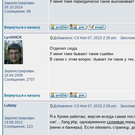
У меня тоже периодически такое выскакивает
Зарегистрирован:
26.10.2014
Сообщения: 99
Вернуться к началу
LyoSHICK
Добавлено: Сб Ноя 07, 2015 2:30 pm
Заголово
Отделил сюда.
У меня тоже бывают такие сшибки.
В связи с этим вопрос: бывает ли такое у тех
Зарегистрирован:
16.04.2008
Сообщения: 2707
Вернуться к началу
Lullaby
Добавлено: Сб Ноя 07, 2015 2:59 pm
Заголово
Я в Хроме работаю, версия всегда самая посл
Зарегистрирован:
var/..../lang.php, одновременно
склеивая
перв
19.08.2012
Сообщения: 123
(меню и баннеры). Если обновить страницу, д