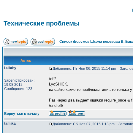
Технические проблемы
Список форумов Школа перевода В. Бак
Автор
Lullaby
Добавлено: Пт Ноя 06, 2015 11:14 pm
Заголов
/off/
Зарегистрирован:
LyoSHICK,
19.08.2012
Сообщения: 123
на сайте какие-то проблемы, или это только у
Раз через два выдает ошибки require_once & fa
/end off/
Вернуться к началу
tamika
Добавлено: Сб Ноя 07, 2015 1:13 pm
Заголово