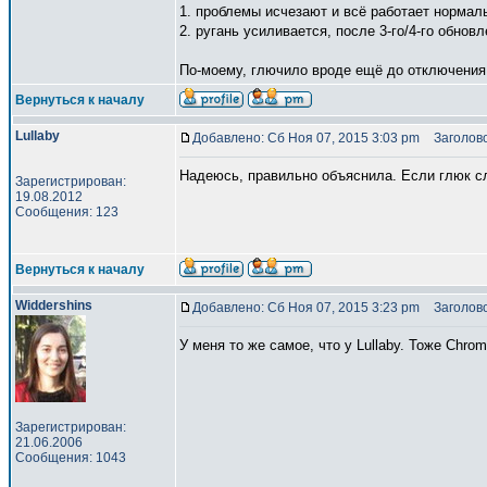
1. проблемы исчезают и всё работает нормал
2. ругань усиливается, после 3-го/4-го обнов
По-моему, глючило вроде ещё до отключения р
Вернуться к началу
Lullaby
Добавлено: Сб Ноя 07, 2015 3:03 pm
Заголово
Надеюсь, правильно объяснила. Если глюк слу
Зарегистрирован:
19.08.2012
Сообщения: 123
Вернуться к началу
Widdershins
Добавлено: Сб Ноя 07, 2015 3:23 pm
Заголово
У меня то же самое, что у Lullaby. Тоже Chr
Зарегистрирован:
21.06.2006
Сообщения: 1043