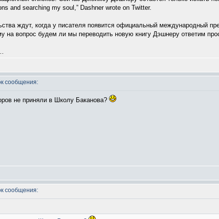
ns and searching my soul,” Dashner wrote on Twitter.
ьства ждут, когда у писателя появится официальный международный пре
му на вопрос будем ли мы переводить новую книгу Дэшнеру ответим прост
я…
к сообщения:
торов не приняли в Школу Баканова?
к сообщения: