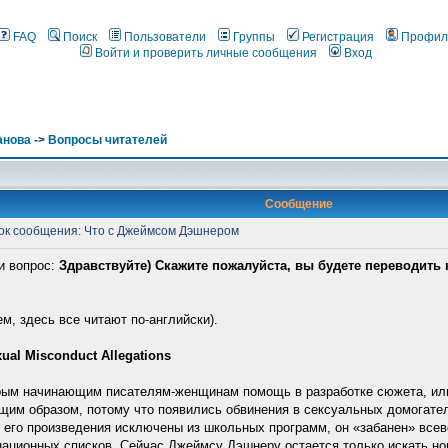
FAQ
Поиск
Пользователи
Группы
Регистрация
Профил
Войти и проверить личные сообщения
Вход
анова
->
Вопросы читателей
Сообщение
к сообщения: Что с Джеймсом Дэшнером
и вопрос:
Здравствуйте) Скажите пожалуйста, вы будете переводить 
м, здесь все читают по-английски).
xual Misconduct Allegations
ым начинающим писателям-женщинам помощь в разработке сюжета, или 
щим образом, потому что появились обвинения в сексуальных домогатель
, его произведения исключены из школьных программ, он «забанен» вс
ационных списков. Сейчас Джеймсу Дэшнеру остается только искать новог