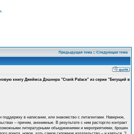
ь
Предыдущая тема
::
Следующая тема
новую книгу Джеймса Дэшнера "Crank Palace" из серии "Бегущий в
поддержку в написании, или знакомство с литагентами. Наверное,
ствах – причем, анонимные. В результате с ним расторгло контракт
евозможными литературными объединениями и мероприятиями, брошен
о агента, новое, хоть самое скромное издательство – и каяться. “I