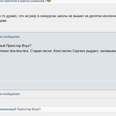
в не приняли в Школу Баканова?
му-то думал, что ни разу в конкурсах школы не вышел из десятки исключ
ерам.
к сообщения:
мый Препстер Воук?
сленно бла-бла-бла. Старая песня, Константин Сергеич рыдают, заламыв
к сообщения:
 уважаемый Препстер Воук?