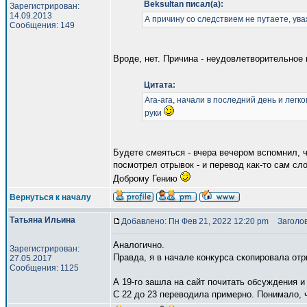
Beksultan писал(а):
Зарегистрирован:
14.09.2013
А причину со следствием не путаете, у
Сообщения: 149
Вроде, нет. Причина - неудовлетворительное 
Цитата:
Ага-ага, начали в последний день и лег
руки
Будете смеяться - вчера вечером вспомнил, ч
посмотрел отрывок - и перевод как-то сам сл
Доброму Гению
Вернуться к началу
Татьяна Ильина
Добавлено: Пн Фев 21, 2022 12:20 pm
Заголов
Аналогично.
Зарегистрирован:
Правда, я в начале конкурса скопировала отр
27.05.2017
Сообщения: 1125
А 19-го зашла на сайт почитать обсуждения и
С 22 до 23 переводила примерно. Понимало, ч