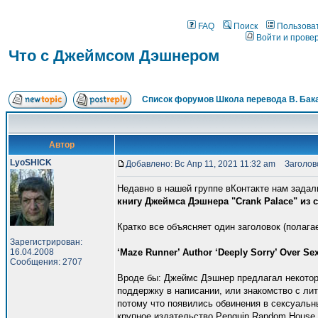
FAQ
Поиск
Пользова
Войти и прове
Что с Джеймсом Дэшнером
Список форумов Школа перевода В. Бак
Автор
LyoSHICK
Добавлено: Вс Апр 11, 2021 11:32 am
Заголово
Недавно в нашей группе вКонтакте нам задал
книгу Джеймса Дэшнера "Crank Palace" из 
Кратко все объясняет один заголовок (полагае
Зарегистрирован:
16.04.2008
‘Maze Runner’ Author ‘Deeply Sorry’ Over Se
Сообщения: 2707
Вроде бы: Джеймс Дэшнер предлагал некото
поддержку в написании, или знакомство с ли
потому что появились обвинения в сексуальн
крупное издательство Penguin Random House