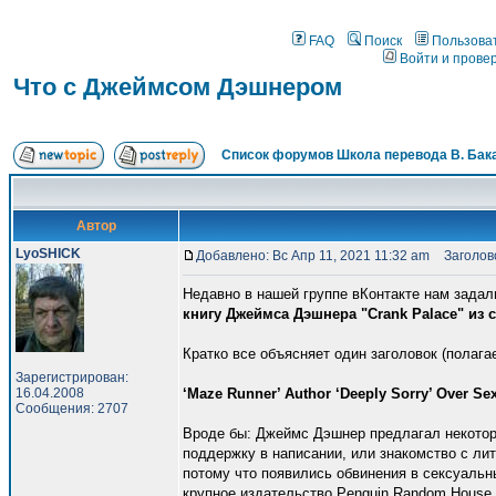
FAQ
Поиск
Пользова
Войти и прове
Что с Джеймсом Дэшнером
Список форумов Школа перевода В. Бак
Автор
LyoSHICK
Добавлено: Вс Апр 11, 2021 11:32 am
Заголово
Недавно в нашей группе вКонтакте нам задал
книгу Джеймса Дэшнера "Crank Palace" из 
Кратко все объясняет один заголовок (полагае
Зарегистрирован:
16.04.2008
‘Maze Runner’ Author ‘Deeply Sorry’ Over Se
Сообщения: 2707
Вроде бы: Джеймс Дэшнер предлагал некото
поддержку в написании, или знакомство с ли
потому что появились обвинения в сексуальн
крупное издательство Penguin Random House