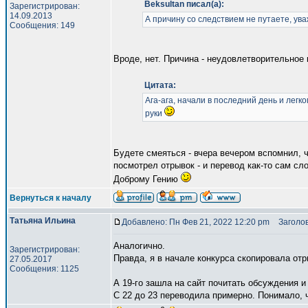
Beksultan писал(а):
Зарегистрирован:
14.09.2013
А причину со следствием не путаете, у
Сообщения: 149
Вроде, нет. Причина - неудовлетворительное 
Цитата:
Ага-ага, начали в последний день и лег
руки
Будете смеяться - вчера вечером вспомнил, ч
посмотрел отрывок - и перевод как-то сам сл
Доброму Гению
Вернуться к началу
Татьяна Ильина
Добавлено: Пн Фев 21, 2022 12:20 pm
Заголов
Аналогично.
Зарегистрирован:
Правда, я в начале конкурса скопировала отр
27.05.2017
Сообщения: 1125
А 19-го зашла на сайт почитать обсуждения и
С 22 до 23 переводила примерно. Понимало, ч