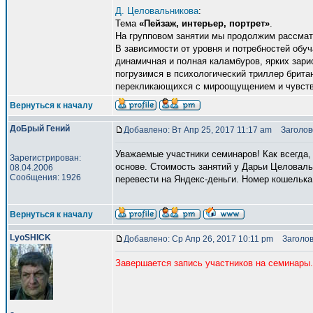
Д. Целовальникова
:
Тема
«Пейзаж, интерьер, портрет»
.
На групповом занятии мы продолжим рассматр
В зависимости от уровня и потребностей обу
динамичная и полная каламбуров, ярких зарис
погрузимся в психологический триллер брита
перекликающихся с мироощущением и чувства
Вернуться к началу
ДоБрый Гений
Добавлено: Вт Апр 25, 2017 11:17 am
Заголово
Уважаемые участники семинаров! Как всегда, 
Зарегистрирован:
основе. Стоимость занятий у Дарьи Целовальн
08.04.2006
Сообщения: 1926
перевести на Яндекс-деньги. Номер кошелька 
Вернуться к началу
LyoSHICK
Добавлено: Ср Апр 26, 2017 10:11 pm
Заголов
Завершается запись участников на семинары.