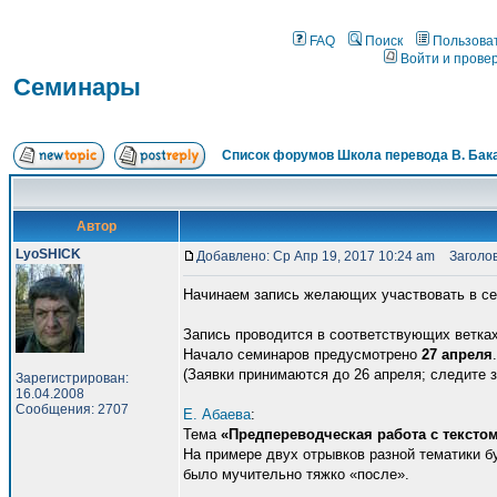
FAQ
Поиск
Пользова
Войти и прове
Семинары
Список форумов Школа перевода В. Бак
Автор
LyoSHICK
Добавлено: Ср Апр 19, 2017 10:24 am
Заголов
Начинаем запись желающих участвовать в се
Запись проводится в соответствующих ветках
Начало семинаров предусмотрено
27 апреля
(Заявки принимаются до 26 апреля; следите 
Зарегистрирован:
16.04.2008
Сообщения: 2707
Е. Абаева
:
Тема
«Предпереводческая работа с тексто
На примере двух отрывков разной тематики б
было мучительно тяжко «после».