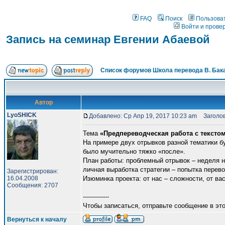
FAQ
Поиск
Пользова
Войти и прове
Запись на семинар Евгении Абаевой
Список форумов Школа перевода В. Бак
Автор
LyoSHICK
Добавлено: Ср Апр 19, 2017 10:23 am
Заголово
Тема
«Предпереводческая работа с тексто
На примере двух отрывков разной тематики б
было мучительно тяжко «после».
План работы: проблемный отрывок – неделя 
личная выработка стратегии – попытка перев
Зарегистрирован:
16.04.2008
Изюминка проекта: от нас – сложности, от ва
Сообщения: 2707
-------------
Чтобы записаться, отправьте сообщение в это
Вернуться к началу