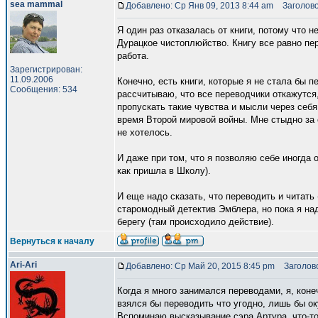
sea mammal
Добавлено: Ср Янв 09, 2013 8:44 am
Заголово
Я один раз отказалась от книги, потому что 
Дурацкое чистоплюйство. Книгу все равно пер
работа.
Зарегистрирован:
11.09.2006
Конечно, есть книги, которые я не стала бы п
Сообщения: 534
рассчитываю, что все переводчики откажутся,
пропускать такие чувства и мысли через себ
время Второй мировой войны. Мне стыдно за 
не хотелось.
И даже при том, что я позволяю себе иногда 
как пришла в Школу).
И еще надо сказать, что переводить и читать 
старомодный детектив Эмблера, но пока я над
берегу (там происходило действие).
Вернуться к началу
Ari-Ari
Добавлено: Ср Май 20, 2015 8:45 pm
Заголово
Когда я много занимался переводами, я, коне
взялся бы переводить что угодно, лишь бы ок
Вспоминаю высказывание сэра Артура, что-то 