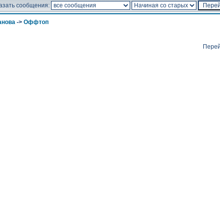
азать сообщения:
анова
->
Оффтоп
Перей