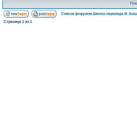
Пок
Список форумов Школа перевода В. Бак
Страница
1
из
1