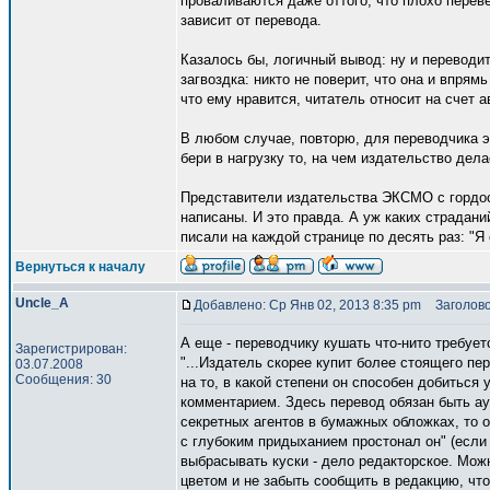
проваливаются даже оттого, что плохо перев
зависит от перевода.
Казалось бы, логичный вывод: ну и переводит
загвоздка: никто не поверит, что она и впрямь
что ему нравится, читатель относит на счет а
В любом случае, повторю, для переводчика эт
бери в нагрузку то, на чем издательство дела
Представители издательства ЭКСМО с гордос
написаны. И это правда. А уж каких страдан
писали на каждой странице по десять раз: "Я с
Вернуться к началу
Uncle_A
Добавлено: Ср Янв 02, 2013 8:35 pm
Заголово
А еще - переводчику кушать что-нито требует
Зарегистрирован:
"...Издатель скорее купит более стоящего пе
03.07.2008
Сообщения: 30
на то, в какой степени он способен добиться
комментарием. Здесь перевод обязан быть ау
секретных агентов в бумажных обложках, то о
с глубоким придыханием простонал он" (если я
выбрасывать куски - дело редакторское. Мож
цветом и не забыть сообщить в редакцию, что