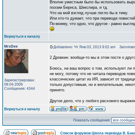
Вполне уместным было бы использовать выра
поэзии Бернса, Шекспира, и тд.
Что на мой взгляд лучше легло бы в тему.
Или кто-то думает, что при переводе повесте
По-моему, что одно, что другое - равно выгля
Вернуться к началу
MrsDee
Добавлено: Чт Янв 03, 2013 9:02 am
Заголово
2 Дровкин: вообще-то мы в этом посте о дру
Боюсь, на ваш вопрос о том, используют ли 
не могу, потому что не читала переводов пов
классических цитат из ИЯ, зависит от традиц
Зарегистрирован:
08.04.2006
только допустимым, но и желательным, некот
Сообщения: 4344
принято.
Другое дело, что у любого расхожего выражен
Вернуться к началу
Показать сообщения:
Список форумов Школа перевода В. Бак