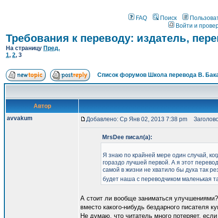
FAQ
Поиск
Пользова
Войти и прове
Требования к переводу: издатель, пер
На страницу
Пред.
1
,
2
,
3
Список форумов Школа перевода В. Бак
Автор
avvakum
Добавлено: Ср Янв 02, 2013 7:38 pm
Заголово
MrsDee писал(а):
Я знаю по крайней мере один случай, ког
гораздо лучшей первой. А я этот перевод
самой в жизни не хватило бы духа так ре
будет наша с переводчиком маленькая 
А стоит ли вообще заниматься улучшениями? 
вместо какого-нибудь бездарного писателя ку
Не думаю, что читатель много потеряет, если