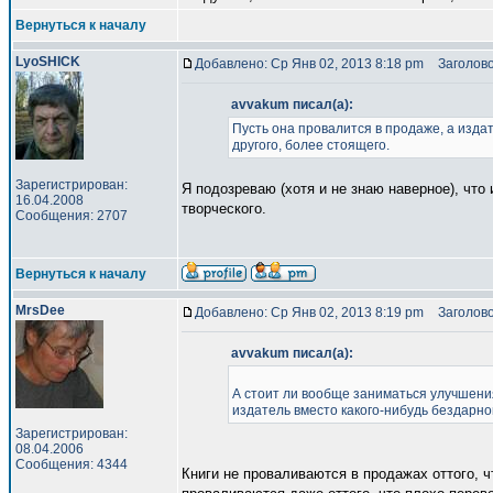
Вернуться к началу
LyoSHICK
Добавлено: Ср Янв 02, 2013 8:18 pm
Заголово
avvakum писал(а):
Пусть она провалится в продаже, а издат
другого, более стоящего.
Зарегистрирован:
Я подозреваю (хотя и не знаю наверное), что
16.04.2008
творческого.
Сообщения: 2707
Вернуться к началу
MrsDee
Добавлено: Ср Янв 02, 2013 8:19 pm
Заголово
avvakum писал(а):
А стоит ли вообще заниматься улучшения
издатель вместо какого-нибудь бездарног
Зарегистрирован:
08.04.2006
Сообщения: 4344
Книги не проваливаются в продажах оттого, ч