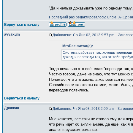
_________________
"Да и нельзя доказывать уже по одному тому,
Последний раз редактировалось: Uncle_A (Ср Янв
Вернуться к началу
avvakum
Добавлено: Ср Янв 02, 2013 9:57 pm
Заголово
MrsDee писал(а):
Система работает так: хочешь переводит
доход, и переводи так, как от тебя требую
Тогда печально это всё, если "переводи так, 
Честно говоря, даже не знаю, что тут можно с
Понимаю, что это жизнь, а жаловаться на неё
Спасибо всем за ответы на мои, может быть, 
переводов появилось.
Вернуться к началу
Дровкин
Добавлено: Чт Янв 03, 2013 2:09 am
Заголовок
Мне кажется, все-таки не стоило ему для пере
что речь идет об англичанине, да еще, как я 
аналог в русском романсе.