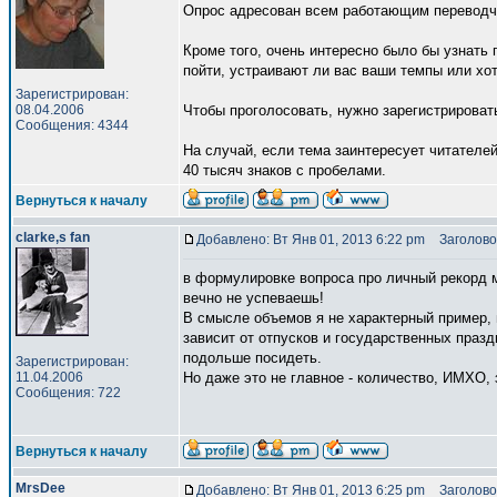
Опрос адресован всем работающим переводчик
Кроме того, очень интересно было бы узнать 
пойти, устраивают ли вас ваши темпы или хо
Зарегистрирован:
08.04.2006
Чтобы проголосовать, нужно зарегистрировать
Сообщения: 4344
На случай, если тема заинтересует читателе
40 тысяч знаков с пробелами.
Вернуться к началу
clarke,s fan
Добавлено: Вт Янв 01, 2013 6:22 pm
Заголово
в формулировке вопроса про личный рекорд м
вечно не успеваешь!
В смысле объемов я не характерный пример, 
зависит от отпусков и государственных празд
подольше посидеть.
Зарегистрирован:
11.04.2006
Но даже это не главное - количество, ИМХО, 
Сообщения: 722
Вернуться к началу
MrsDee
Добавлено: Вт Янв 01, 2013 6:25 pm
Заголово