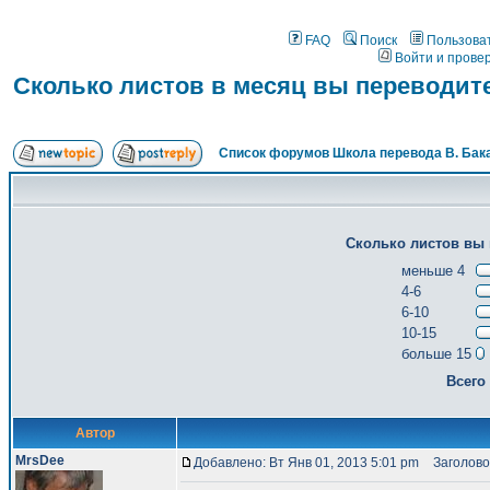
FAQ
Поиск
Пользова
Войти и прове
Сколько листов в месяц вы переводит
Список форумов Школа перевода В. Бак
Сколько листов вы 
меньше 4
4-6
6-10
10-15
больше 15
Всего
Автор
MrsDee
Добавлено: Вт Янв 01, 2013 5:01 pm
Заголовок