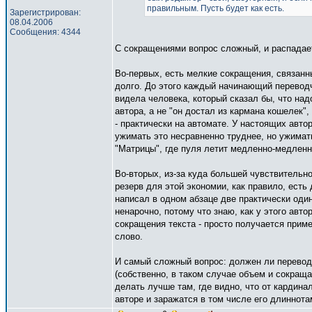
правильным. Пусть будет как есть.
Зарегистрирован:
08.04.2006
Сообщения: 4344
С сокращениями вопрос сложный, и распадает
Во-первых, есть мелкие сокращения, связанн
долго. До этого каждый начинающий переводч
видела человека, который сказал бы, что надо
автора, а не "он достал из кармана кошелек"
- практически на автомате. У настоящих авто
ужимать это несравненно труднее, но ужимат
"Матрицы", где пуля летит медленно-медленн
Во-вторых, из-за куда большей чувствительно
резерв для этой экономии, как правило, есть
написал в одном абзаце две практически один
ненарочно, потому что знаю, как у этого авт
сокращения текста - просто получается приме
слово.
И самый сложный вопрос: должен ли переводч
(собственно, в таком случае объем и сокраща
делать лучше там, где видно, что от кардина
авторе и заражатся в том числе его длиннота