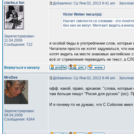
clarke,s fan
Добавлено: Ср Янв 02, 2013 9:41 am
Заголово
Victor Weber писал(а):
Насчет смелости со словами - это понятн
без них не могут. Мечтают видеть в книга
Зарегистрирован:
11.04.2006
я особой беды в употреблении слов, которые н
Сообщения: 722
Читатели просто не хотят задуматься, что кни
хотят видеть на месте знакомых английских с
всё от стремления переводить не текст, а С
Вернуться к началу
MrsDee
Добавлено: Ср Янв 02, 2013 9:49 am
Заголово
офф: какой, право, архаизм: "слова, которые 
там больше пишут "Росия для руских" (sic). 
И я почему-то не думаю, что С.Соболев имел 
Зарегистрирован:
08.04.2006
Сообщения: 4344