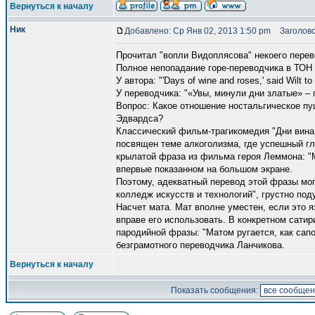
Вернуться к началу
Ник
Добавлено: Ср Янв 02, 2013 1:50 pm
Заголово
Прочитал "вопли Видоплясова" некоего перев
Полное непопадание горе-переводчика в ТОН
У автора: "'Days of wine and roses,' said Wilt to
У переводчика: "«Увы, минули дни златые» – 
Вопрос: Какое отношение ностальгическое п
Эдвардса?
Классический фильм-трагикомедия "Дни вина 
посвящен теме алкоголизма, где успешный гл
крылатой фраза из фильма героя Леммона: "My 
впервые показанном на большом экране.
Поэтому, адекватный перевод этой фразы мог 
колледж искусств и технологий", грустно под
Насчет мата. Мат вполне уместен, если это я
вправе его использовать. В конкретном сати
пародийной фразы: "Матом ругается, как сапо
безграмотного переводчика Ланчикова.
Вернуться к началу
Показать сообщения: