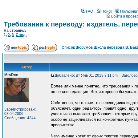
FAQ
Поиск
Пользова
Войти и прове
Требования к переводу: издатель, пер
На страницу
1
,
2
,
3
След.
Список форумов Школа перевода В. Бак
Автор
MrsDee
Добавлено: Вт Янв 01, 2013 9:11 pm
Заголовок
Более или менее понятно, что требования к 
но не совпадающие. Вот интересно бы узнать
Собственно, чего хочет от переводчика издат
объясняет, одни редакторы правят одно, друг
Зарегистрирован:
08.04.2006
участников выложил требования, которые вруч
Сообщения: 4344
особо не зацикливаться на конкретных пункт
приоритетах.
Чего именно хотят от своих текстов переводч