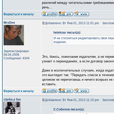
различий между читательскими требованиями 
речь...
Вернуться к началу
MrsDee
Добавлено: Вт Янв 01, 2013 11:01 pm
Заголово
heleknar писал(а):
И не стесняться редактировать свои пер
издание.
Зарегистрирован:
08.04.2006
Это, боюсь, пожелание издателям, а не перев
Сообщения: 4344
узнает о переизданиях, а если договор законч
Даже в исключительных случаях, когда издат
это выглядит так: "Передать список в течени
целиком не перечитаешь и ничего всерьез не
вставить.
Вернуться к началу
clarke,s fan
Добавлено: Вт Янв 01, 2013 11:15 pm
Заголово
С.Соболев писал(а):