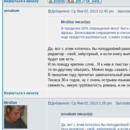
Вернуться к началу
avvakum
Добавлено: Ср Янв 02, 2013 12:40 pm
Заголов
MrsDee писал(а):
В пределах 20% сокращения могут быть к
фразы. Записываем сокращения в список
еще придется разбираться, о каких сокра
Да, вот с этим хотелось бы поподробней разо
редактор - свой, забугорный, и если книгу вы
будет как есть.
И по поводу крепких слов...Я к ним в текстах
то по-другому обыграть. Можно ведь сказать 
В прошлом году прочитал замечательный рома
Техаса 30-х годов, ну с очень острыми языка
свежесть, некую грубоватость романа, и не с
Вернуться к началу
MrsDee
Добавлено: Ср Янв 02, 2013 1:26 pm
Заголово
avvakum писал(а):
Да, вот с этим хотелось бы поподробней 
был редактор - свой, забугорный, и если 