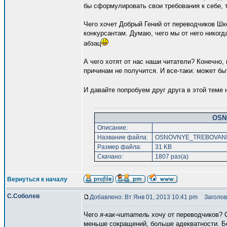
бы сформулировать свои требования к себе, т
Чего хочет Добрый Гений от переводчиков Шк
конкурсантам. Думаю, чего мы от него никогд
абзац
А чего хотят от нас наши читатели? Конечно,
причинам не получится. И все-таки: может б
И давайте попробуем друг друга в этой теме 
OSN
Описание:
Название файла:
OSNOVNYE_TREBOVANI
Размер файла:
31 KB
Скачано:
1807 раз(а)
Вернуться к началу
С.Соболев
Добавлено: Вт Янв 01, 2013 10:41 pm
Заголов
Чего
я-как-читатель
хочу от переводчиков? 
меньше сокращений, больше адекватности. Б