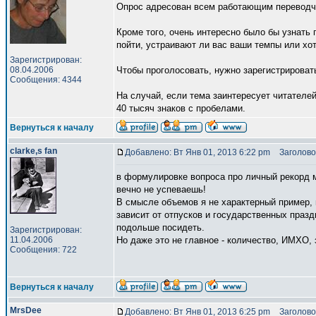
Опрос адресован всем работающим переводчик
Кроме того, очень интересно было бы узнать 
пойти, устраивают ли вас ваши темпы или хо
Зарегистрирован:
08.04.2006
Чтобы проголосовать, нужно зарегистрировать
Сообщения: 4344
На случай, если тема заинтересует читателе
40 тысяч знаков с пробелами.
Вернуться к началу
clarke,s fan
Добавлено: Вт Янв 01, 2013 6:22 pm
Заголово
в формулировке вопроса про личный рекорд м
вечно не успеваешь!
В смысле объемов я не характерный пример, 
зависит от отпусков и государственных празд
подольше посидеть.
Зарегистрирован:
11.04.2006
Но даже это не главное - количество, ИМХО, 
Сообщения: 722
Вернуться к началу
MrsDee
Добавлено: Вт Янв 01, 2013 6:25 pm
Заголово