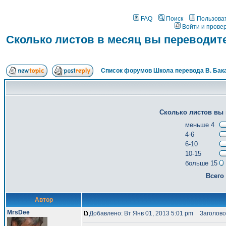
FAQ
Поиск
Пользова
Войти и прове
Сколько листов в месяц вы переводит
Список форумов Школа перевода В. Бак
Сколько листов вы 
меньше 4
4-6
6-10
10-15
больше 15
Всего
Автор
MrsDee
Добавлено: Вт Янв 01, 2013 5:01 pm
Заголовок