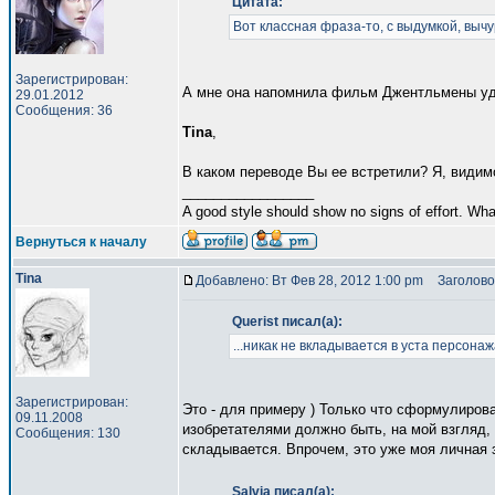
Цитата:
Вот классная фраза-то, с выдумкой, вычу
Зарегистрирован:
А мне она напомнила фильм Джентльмены у
29.01.2012
Сообщения: 36
Tina
,
В каком переводе Вы ее встретили? Я, видимо
_________________
A good style should show no signs of effort. Wh
Вернуться к началу
Tina
Добавлено: Вт Фев 28, 2012 1:00 pm
Заголово
Querist писал(а):
...никак не вкладывается в уста персонажа
Зарегистрирован:
Это - для примеру ) Только что сформулиров
09.11.2008
изобретателями должно быть, на мой взгляд, 
Сообщения: 130
складывается. Впрочем, это уже моя личная з
Salvia писал(а):