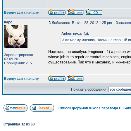
Вернуться к началу
Каро
Добавлено: Вт Фев 28, 2012 1:25 pm
Заголово
Anhen писал(а):
И по моему мнению, Наоми не главный и
Надеюсь, не ошибусь:Engineer - 1) a person whos
Зарегистрирован:
whose job is to repair or control machines, eng
03.09.2011
существование. Так что и механик, и инженер)
Сообщения: 215
Вернуться к началу
Показать сообщения:
Список форумов Школа перевода В. Бак
Страница
32
из
63