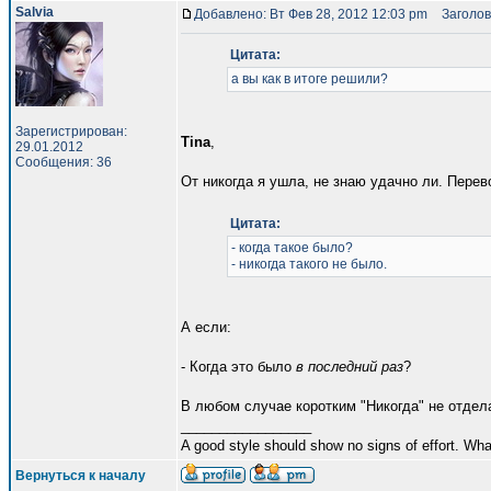
Salvia
Добавлено: Вт Фев 28, 2012 12:03 pm
Заголов
Цитата:
а вы как в итоге решили?
Зарегистрирован:
Tina
,
29.01.2012
Сообщения: 36
От никогда я ушла, не знаю удачно ли. Перев
Цитата:
- когда такое было?
- никогда такого не было.
А если:
- Когда это было
в последний раз
?
В любом случае коротким "Никогда" не отдел
_________________
A good style should show no signs of effort. Wh
Вернуться к началу