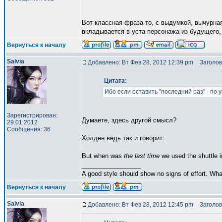
Вот классная фраза-то, с выдумкой, вычурная
вкладывается в уста персонажа из будущего, х
Вернуться к началу
Salvia
Добавлено: Вт Фев 28, 2012 12:39 pm
Заголов
Цитата:
Ибо если оставить "последний раз" - по
Зарегистрирован:
Думаете, здесь другой смысл?
29.01.2012
Сообщения: 36
Холден ведь так и говорит:
But when was
the last time
we used the shuttle 
_________________
A good style should show no signs of effort. Wh
Вернуться к началу
Salvia
Добавлено: Вт Фев 28, 2012 12:45 pm
Заголов