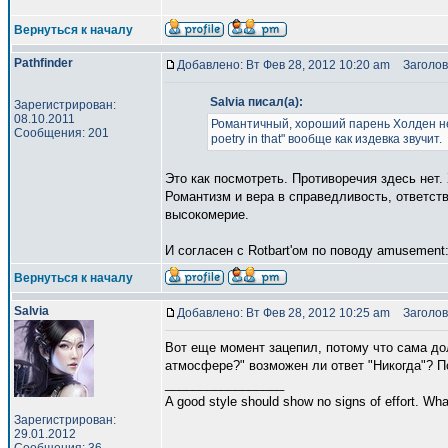
Вернуться к началу
Pathfinder
Добавлено: Вт Фев 28, 2012 10:20 am
Заголов
Salvia писал(а):
Зарегистрирован:
08.10.2011
Романтичный, хороший парень Холден не 
Сообщения: 201
poetry in that" вообще как издевка звучит.
Это как посмотреть. Противоречия здесь нет
Романтизм и вера в справедливость, ответст
высокомерие.
И согласен с Rotbart'ом по поводу amusement
Вернуться к началу
Salvia
Добавлено: Вт Фев 28, 2012 10:25 am
Заголов
Вот еще момент зацепил, потому что сама дол
атмосфере?" возможен ли ответ "Никогда"? По
_________________
A good style should show no signs of effort. Wh
Зарегистрирован:
29.01.2012