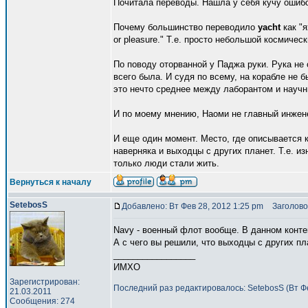
Почитала переводы. Нашла у себя кучу ошибо
Почему большинство переводило
yacht
как "я
or pleasure." Т.е. просто небольшой космичес
По поводу оторванной у Паджа руки. Рука не
всего была. И судя по всему, на корабле не 
это нечто среднее между лаборантом и научн
И по моему мнению, Наоми не главный инжене
И еще один момент. Место, где описывается 
наверняка и выходцы с других планет. Т.е. из
только люди стали жить.
Вернуться к началу
SetebosS
Добавлено: Вт Фев 28, 2012 1:25 pm
Заголово
Navy - военный флот вообще. В данном контек
А с чего вы решили, что выходцы с других п
_________________
ИМХО
Зарегистрирован:
Последний раз редактировалось: SetebosS (Вт Фе
21.03.2011
Сообщения: 274