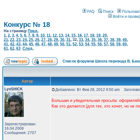
FAQ
Поиск
Пользова
Войти и прове
Конкурс № 18
На страницу
Пред.
1
,
2
,
3
,
4
,
5
,
6
,
7
,
8
,
9
,
10
,
11
,
12
,
13
,
14
,
15
,
16
,
17
,
18
,
19
,
20
,
21
,
22
,
23
,
24
,
25
,
26
,
27
,
28
,
29
,
30
,
31
,
32
,
33
,
34
,
35
,
36
,
37
,
38
,
39
,
40
,
41
,
42
,
43
,
44
,
45
,
46
,
47
,
48
,
49
,
50
,
51
,
52
,
53
,
54
,
55
,
56
,
57
,
58
,
59
,
60
,
61
,
62
,
63
След.
Список форумов Школа перевода В. Бак
Автор
LyoSHICK
Добавлено: Вт Фев 28, 2012 9:50 am
Заголово
Большая и убедительная просьба: оформляйт
Как это делается (для тех, кто хочет, но не по
Зарегистрирован:
16.04.2008
Сообщения: 2707