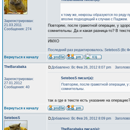
к тому же, некрозы образуются по ряду п
вполне подходящий к случаю с Паджем.
Зарегистрирован:
21.03.2011
Повторяю, после грамотной операции, у здор
Сообщения: 274
сомнительны. Да и какая разница-то? В тексте
_________________
ИМХО
Последний раз редактировалось: SetebosS (Вс Фе
Вернуться к началу
TheBarabaka
Добавлено: Вс Фев 26, 2012 8:07 pm
Заголово
SetebosS писал(а):
Зарегистрирован:
27.01.2012
Повторяю, после грамотной операции, у 
Сообщения: 40
сомнительны.
так а где в тексте есть указание на операцию?
Вернуться к началу
SetebosS
Добавлено: Вс Фев 26, 2012 8:09 pm
Заголово
TheBarabaka писал(а):