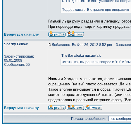
так а где в тексте есть указание на опер
Поддерживаю. В отрывке про операцию - 
Глыбой льда руку раздавило в лепешку, оторв
При переводе ведь надо и картинку представ
Вернуться к началу
Snarky Fellow
Добавлено: Вс Фев 26, 2012 8:52 pm
Заголово
TheBarabaka писал(а):
Зарегистрирован:
05.01.2008
кстати, как вы решили вопрос с "ты" и "
Сообщения: 55
Наоми и Холден, мне кажется, фамильярничают
обращением "на вы" плохо сочетается. Да и 
Такое вполне вписывается в образ. Насчёт Ш
может по простоте душевной тыкать (или пере
представляю в реальной ситуации фразу "Бос
Вернуться к началу
Показать сообщения: