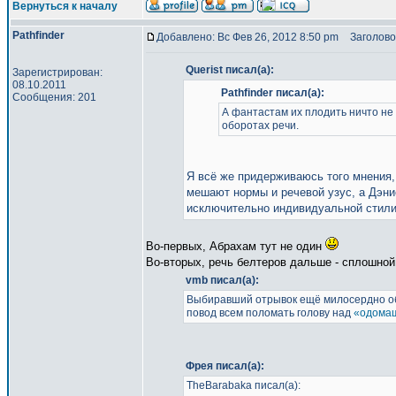
Вернуться к началу
Pathfinder
Добавлено: Вс Фев 26, 2012 8:50 pm
Заголово
Querist писал(а):
Зарегистрирован:
08.10.2011
Pathfinder писал(а):
Сообщения: 201
А фантастам их плодить ничто не м
оборотах речи.
Я всё же придерживаюсь того мнения,
мешают нормы и речевой узус, а Дэни
исключительно индивидуальной стилист
Во-первых, Абрахам тут не один
Во-вторых, речь белтеров дальше - сплошной 
vmb писал(а):
Выбиравший отрывок ещё милосердно обо
повод всем поломать голову над
«одомаш
Фрея писал(а):
TheBarabaka писал(а):