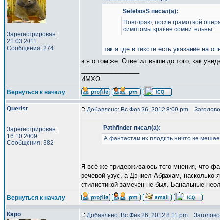
SetebosS писал(а):
Повторяю, после грамотной опера
симптомы крайне сомнительны.
Зарегистрирован:
21.03.2011
Сообщения: 274
так а где в тексте есть указание на о
и я о том же. Ответил выше до того, как уви
_________________
ИМХО
Вернуться к началу
Querist
Добавлено: Вс Фев 26, 2012 8:09 pm
Заголово
Pathfinder писал(а):
Зарегистрирован:
16.10.2009
А фантастам их плодить ничто не мешает.
Сообщения: 382
Я всё же придерживаюсь того мнения, что ф
речевой узус, а Дэниел Абрахам, насколько 
стилистикой замечен не был. Банальные неолог
Вернуться к началу
Каро
Добавлено: Вс Фев 26, 2012 8:11 pm
Заголовок