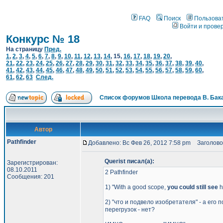
FAQ
Поиск
Пользова
Войти и прове
Конкурс № 18
На страницу
Пред.
1
,
2
,
3
,
4
,
5
,
6
,
7
,
8
,
9
,
10
,
11
,
12
,
13
,
14
,
15
,
16
,
17
,
18
,
19
,
20
,
21
,
22
,
23
,
24
,
25
,
26
,
27
,
28
,
29
,
30
,
31
,
32
,
33
,
34
,
35
,
36
,
37
,
38
,
39
,
40
,
41
,
42
,
43
,
44
,
45
,
46
,
47
,
48
,
49
,
50
,
51
,
52
,
53
,
54
,
55
,
56
,
57
,
58
,
59
,
60
,
61
,
62
,
63
След.
Список форумов Школа перевода В. Бак
Автор
Pathfinder
Добавлено: Вс Фев 26, 2012 7:58 pm
Заголово
Querist писал(а):
Зарегистрирован:
08.10.2011
2 Pathfinder
Сообщения: 201
1) "With a good scope,
you could still see
h
2) "что и подвело изобретателя" - а ег
перегрузок - нет?