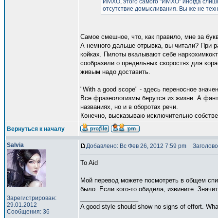
ИМХО, этого самого "ИМХО" иногда слишк
отсутствие домысливания. Вы же не техн
Самое смешное, что, как правило, мне за бук
А немного дальше отрывка, вы читали? При ра
койках. Пилоты вкалывают себе наркохимкокт
сообразили о предельных скоростях для кораб
живым надо доставить.
"With a good scope" - здесь переносное знач
Все фразеологизмы берутся из жизни. А фанта
названиях, но и в оборотах речи.
Конечно, высказываю исключительно собствен
Вернуться к началу
Salvia
Добавлено: Вс Фев 26, 2012 7:59 pm
Заголово
To Aid
Мой перевод можете посмотреть в общем спис
было. Если кого-то обидела, извините. Значи
_________________
Зарегистрирован:
29.01.2012
A good style should show no signs of effort. Wh
Сообщения: 36