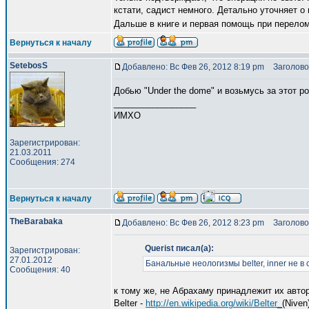
кстати, садист немного. Детально уточняет о 
Дальше в книге и первая помощь при перело
Вернуться к началу
SetebosS
Добавлено: Вс Фев 26, 2012 8:19 pm
Заголово
Добью "Under the dome" и возьмусь за этот р
_________________
ИМХО
Зарегистрирован:
21.03.2011
Сообщения: 274
Вернуться к началу
TheBarabaka
Добавлено: Вс Фев 26, 2012 8:23 pm
Заголово
Querist писал(а):
Зарегистрирован:
27.01.2012
Банальные неологизмы belter, inner не в с
Сообщения: 40
к тому же, не Абрахаму принадлежит их авто
Belter -
http://en.wikipedia.org/wiki/Belter_
(Niven