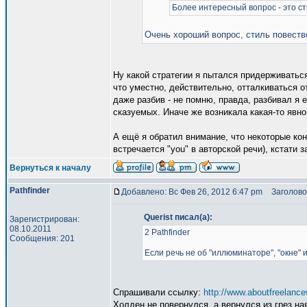
Более интересный вопрос - это ст
Очень хороший вопрос, стиль повеств
Ну какой стратегии я пытался придерживаться
что уместно, действительно, отталкиваться 
даже разбив - не помню, правда, разбивал я 
сказуемых. Иначе же возникала какая-то явно
А ещё я обратил внимание, что некоторые ко
встречается "you" в авторской речи), кстати
Вернуться к началу
Pathfinder
Добавлено: Вс Фев 26, 2012 6:47 pm
Заголово
Querist писал(а):
Зарегистрирован:
08.10.2011
2 Pathfinder
Сообщения: 201
Если речь не об "иллюминаторе", "окне" и
Спрашивали ссылку:
http://www.aboutfreelancew
Холден не повернулся, а вернулся из грез на