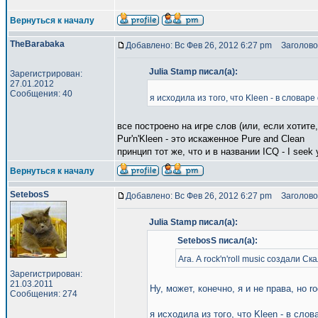
Вернуться к началу
TheBarabaka
Добавлено: Вс Фев 26, 2012 6:27 pm
Заголово
Julia Stamp писал(а):
Зарегистрирован:
27.01.2012
Сообщения: 40
я исходила из того, что Kleen - в словаре
все построено на игре слов (или, если хотите,
Pur'n'Kleen - это искаженное Pure and Clean
принцип тот же, что и в названии ICQ - I seek 
Вернуться к началу
SetebosS
Добавлено: Вс Фев 26, 2012 6:27 pm
Заголово
Julia Stamp писал(а):
SetebosS писал(а):
Ага. А rock'n'roll music создали С
Зарегистрирован:
21.03.2011
Ну, может, конечно, я и не права, но ro
Сообщения: 274
я исходила из того, что Kleen - в сло