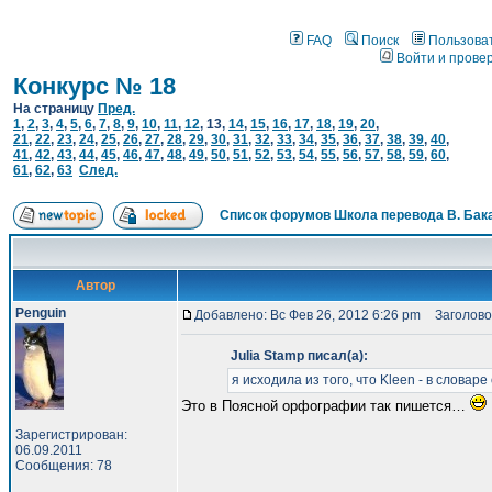
FAQ
Поиск
Пользова
Войти и прове
Конкурс № 18
На страницу
Пред.
1
,
2
,
3
,
4
,
5
,
6
,
7
,
8
,
9
,
10
,
11
,
12
,
13
,
14
,
15
,
16
,
17
,
18
,
19
,
20
,
21
,
22
,
23
,
24
,
25
,
26
,
27
,
28
,
29
,
30
,
31
,
32
,
33
,
34
,
35
,
36
,
37
,
38
,
39
,
40
,
41
,
42
,
43
,
44
,
45
,
46
,
47
,
48
,
49
,
50
,
51
,
52
,
53
,
54
,
55
,
56
,
57
,
58
,
59
,
60
,
61
,
62
,
63
След.
Список форумов Школа перевода В. Бак
Автор
Penguin
Добавлено: Вс Фев 26, 2012 6:26 pm
Заголово
Julia Stamp писал(а):
я исходила из того, что Kleen - в словаре
Это в Поясной орфографии так пишется…
Зарегистрирован:
06.09.2011
Сообщения: 78