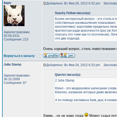
Каро
Добавлено: Вс Фев 26, 2012 6:32 pm
Заголово
Snarky Fellow писал(а):
Более интересный вопрос - это стиль в п
собственные размышления показывают, ч
конспективно: короткими предельно лег
краткостью ради красочности (раз уж Хо
Зарегистрирован:
описать это тоже как-то поэтически). Л
03.09.2011
эти два подхода.
Сообщения: 215
Очень хороший вопрос, стиль повествования 
Вернуться к началу
Julia Stamp
Добавлено: Вс Фев 26, 2012 6:33 pm
Заголово
Querist писал(а):
Зарегистрирован:
30.10.2009
2 Julia Stamp
Сообщения: 87
Kleen - это модерновое написание слова
Kleenex, название которых даже включен
А по поводу заглавных букв, дык, в назв
Хммм....ну не знаю тогда
Может судья пот