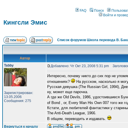
FAQ
Поиск
Пользова
Войти и прове
Кингсли Эмис
Список форумов Школа перевода В. Бак
Автор
Tabby
Добавлено: Чт Окт 23, 2008 5:31 pm
Заголовок
Интересно, почему никто до сих пор не упомя
отношениях?
На русском, насколько я мог
Русская девушка (The Russian Girl, 1994), Дев
ну, может еще парочка.
Зарегистрирован:
13.05.2006
А где же Old Devils, 1986, удостоившиеся Бу
Сообщения: 275
of Bond , or, Every Man His Own 007 того же г
Кстати, для любителей фантастики у старины Э
The Anti-Death League, 1966.
В общем, переводить и издавать.
Вернуться к началу