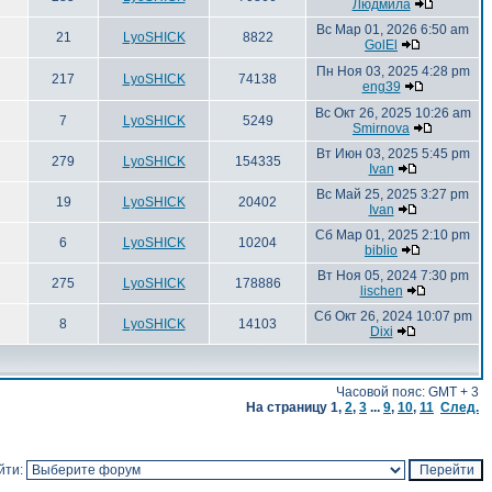
Людмила
Вс Мар 01, 2026 6:50 am
21
LyoSHICK
8822
GolEl
Пн Ноя 03, 2025 4:28 pm
217
LyoSHICK
74138
eng39
Вс Окт 26, 2025 10:26 am
7
LyoSHICK
5249
Smirnova
Вт Июн 03, 2025 5:45 pm
279
LyoSHICK
154335
Ivan
Вс Май 25, 2025 3:27 pm
19
LyoSHICK
20402
Ivan
Сб Мар 01, 2025 2:10 pm
6
LyoSHICK
10204
biblio
Вт Ноя 05, 2024 7:30 pm
275
LyoSHICK
178886
lischen
Сб Окт 26, 2024 10:07 pm
8
LyoSHICK
14103
Dixi
Часовой пояс: GMT + 3
На страницу
1
,
2
,
3
...
9
,
10
,
11
След.
йти: