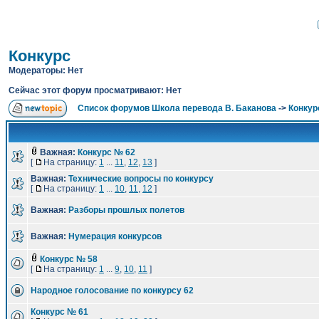
Конкурс
Модераторы: Нет
Сейчас этот форум просматривают: Нет
Список форумов Школа перевода В. Баканова
->
Конкур
Важная:
Конкурс № 62
[
На страницу:
1
...
11
,
12
,
13
]
Важная:
Технические вопросы по конкурсу
[
На страницу:
1
...
10
,
11
,
12
]
Важная:
Разборы прошлых полетов
Важная:
Нумерация конкурсов
Конкурс № 58
[
На страницу:
1
...
9
,
10
,
11
]
Народное голосование по конкурсу 62
Конкурс № 61