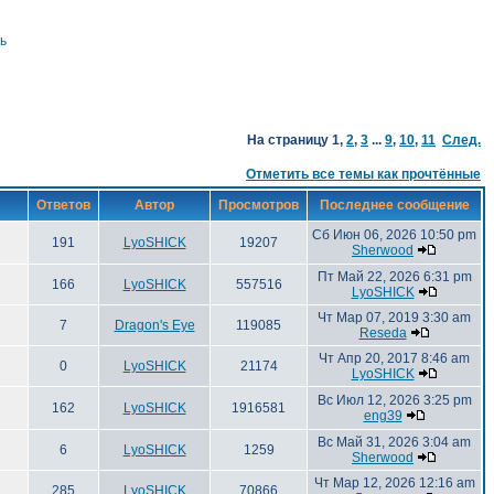
ь
На страницу
1
,
2
,
3
...
9
,
10
,
11
След.
Отметить все темы как прочтённые
Ответов
Автор
Просмотров
Последнее сообщение
Сб Июн 06, 2026 10:50 pm
191
LyoSHICK
19207
Sherwood
Пт Май 22, 2026 6:31 pm
166
LyoSHICK
557516
LyoSHICK
Чт Мар 07, 2019 3:30 am
7
Dragon's Eye
119085
Reseda
Чт Апр 20, 2017 8:46 am
0
LyoSHICK
21174
LyoSHICK
Вс Июл 12, 2026 3:25 pm
162
LyoSHICK
1916581
eng39
Вс Май 31, 2026 3:04 am
6
LyoSHICK
1259
Sherwood
Чт Мар 12, 2026 12:16 am
285
LyoSHICK
70866