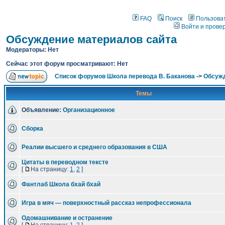
FAQ
Поиск
Пользова
Войти и прове
Обсуждение материалов сайта
Модераторы: Нет
Сейчас этот форум просматривают: Нет
Список форумов Школа перевода В. Баканова
->
Обсужд
Темы
Объявление:
Организационное
Сборка
Реалии высшего и среднего образования в США
Цитаты в переводном тексте
[
На страницу:
1
,
2
]
Фантлаб Школа бхай бхай
Игра в мяч — поверхностный рассказ непрофессионала
Одомашнивание и остранение