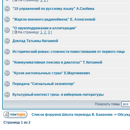
[
На страницу:
1
,
2
]
"10 упражнений по русскому языку" А.Скобина
"Жаргон военного радиообмена" Е. Алексеевой
"О звукоподражании и аллитерации"
[
На страницу:
1
,
2
,
3
]
Доклад Татьяны Китаиной
Исторический роман: сложности повествования от первого лица
"Коммуникативная лексика в диалогах" Т. Китаиной
"Кухня англоязычных стран" Е.Мартинкевич
Передача "Сигнальный экземпляр"
Культурный контекст треш- и киберпанк-литературы
Показать темы:
Список форумов Школа перевода В. Баканова
->
Обсужд
Страница
1
из
2