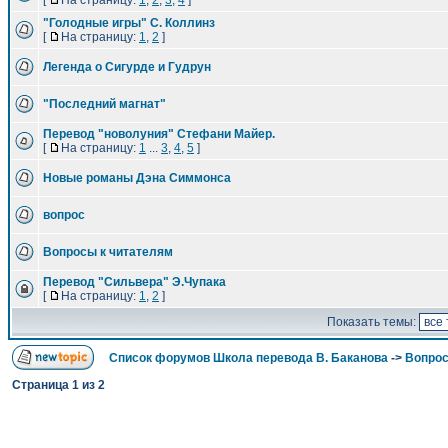
[
На страницу:
1
,
2
,
3
,
4
]
"Голодные игры" С. Коллинз
[
На страницу:
1
,
2
]
Легенда о Сигурде и Гудрун
"Последний магнат"
Перевод "новолуния" Стефани Майер.
[
На страницу:
1
...
3
,
4
,
5
]
Новые романы Дэна Симмонса
вопрос
Вопросы к читателям
Перевод "Сильвера" Э.Чупака
[
На страницу:
1
,
2
]
Показать темы:
Список форумов Школа перевода В. Баканова
->
Вопрос
Страница
1
из
2