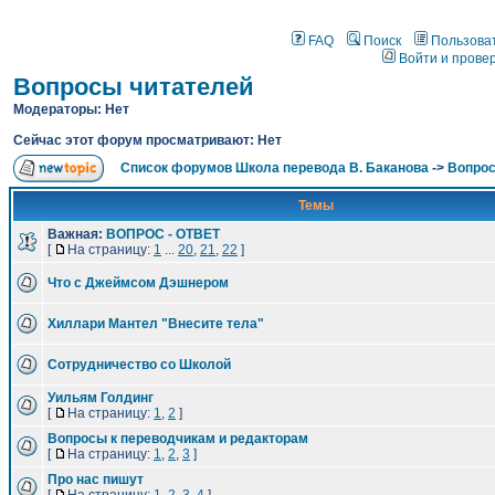
FAQ
Поиск
Пользова
Войти и прове
Вопросы читателей
Модераторы: Нет
Сейчас этот форум просматривают: Нет
Список форумов Школа перевода В. Баканова
->
Вопрос
Темы
Важная:
ВОПРОС - ОТВЕТ
[
На страницу:
1
...
20
,
21
,
22
]
Что с Джеймсом Дэшнером
Хиллари Мантел "Внесите тела"
Сотрудничество со Школой
Уильям Голдинг
[
На страницу:
1
,
2
]
Вопросы к переводчикам и редакторам
[
На страницу:
1
,
2
,
3
]
Про нас пишут