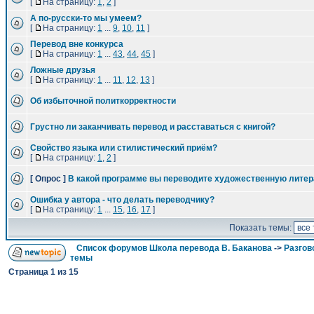
[
На страницу:
1
,
2
]
А по-русски-то мы умеем?
[
На страницу:
1
...
9
,
10
,
11
]
Перевод вне конкурса
[
На страницу:
1
...
43
,
44
,
45
]
Ложные друзья
[
На страницу:
1
...
11
,
12
,
13
]
Об избыточной политкорректности
Грустно ли заканчивать перевод и расставаться с книгой?
Свойство языка или стилистический приём?
[
На страницу:
1
,
2
]
[ Опрос ]
В какой программе вы переводите художественную литер
Ошибка у автора - что делать переводчику?
[
На страницу:
1
...
15
,
16
,
17
]
Показать темы:
Список форумов Школа перевода В. Баканова
->
Разгов
темы
Страница
1
из
15