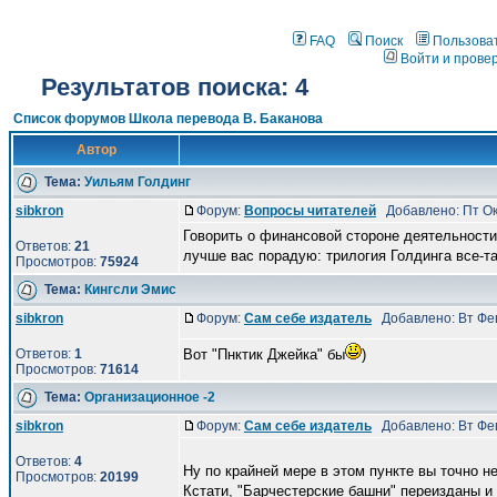
FAQ
Поиск
Пользова
Войти и прове
Результатов поиска: 4
Список форумов Школа перевода В. Баканова
Автор
Тема:
Уильям Голдинг
sibkron
Форум:
Вопросы читателей
Добавлено: Пт Ок
Говорить о финансовой стороне деятельности 
Ответов:
21
лучше вас порадую: трилогия Голдинга все-та
Просмотров:
75924
Тема:
Кингсли Эмис
sibkron
Форум:
Сам себе издатель
Добавлено: Вт Фев
Ответов:
1
Вот "Пнктик Джейка" бы
)
Просмотров:
71614
Тема:
Организационное -2
sibkron
Форум:
Сам себе издатель
Добавлено: Вт Фев
Ответов:
4
Ну по крайней мере в этом пункте вы точно н
Просмотров:
20199
Кстати, "Барчестерские башни" переизданы и