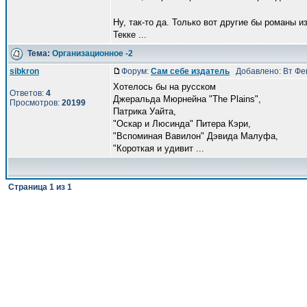
Ну, так-то да. Только вот другие бы романы и
Текке ...
Тема:
Организационное -2
sibkron
Форум:
Сам себе издатель
Добавлено: Вт Фев
Хотелось бы на русском
Ответов:
4
Джеральда Мюрнейна "The Plains",
Просмотров:
20199
Патрика Уайта,
"Оскар и Люсинда" Питера Кэри,
"Вспоминая Вавилон" Дэвида Малуфа,
"Короткая и удивит ...
Страница
1
из
1