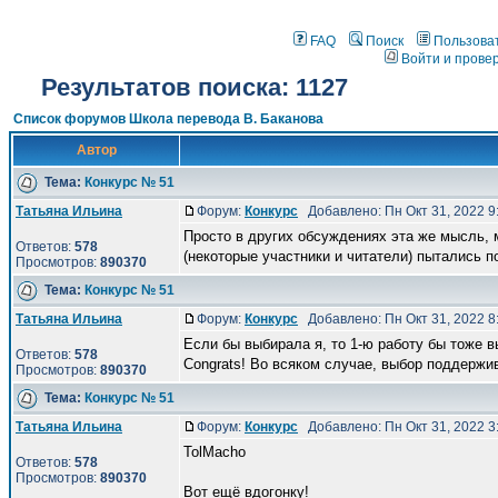
FAQ
Поиск
Пользова
Войти и прове
Результатов поиска: 1127
Список форумов Школа перевода В. Баканова
Автор
Тема:
Конкурс № 51
Татьяна Ильина
Форум:
Конкурс
Добавлено: Пн Окт 31, 2022 
Просто в других обсуждениях эта же мысль, 
Ответов:
578
(некоторые участники и читатели) пытались п
Просмотров:
890370
Тема:
Конкурс № 51
Татьяна Ильина
Форум:
Конкурс
Добавлено: Пн Окт 31, 2022 
Если бы выбирала я, то 1-ю работу бы тоже в
Ответов:
578
Congrats! Во всяком случае, выбор поддержи
Просмотров:
890370
Тема:
Конкурс № 51
Татьяна Ильина
Форум:
Конкурс
Добавлено: Пн Окт 31, 2022 
TolMacho
Ответов:
578
Просмотров:
890370
Вот ещё вдогонку!