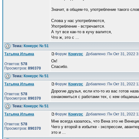
Значит, в общем-то, употребление такого сло
Слова у нас употребляются,
Употребление - встречается.
А тут все как-то в кучу валится,
Что ж, это с ...
Тема:
Конкурс № 51
Татьяна Ильина
Форум:
Конкурс
Добавлено: Пн Окт 31, 2022 
Ок!
Ответов:
578
Спасибо.
Просмотров:
890370
Тема:
Конкурс № 51
Татьяна Ильина
Форум:
Конкурс
Добавлено: Пн Окт 31, 2022 
Дорогие друзья, если кто-то из вас готов наз
Ответов:
578
ознакомиться с работами тех, с кем общаешьс
Просмотров:
890370
Тема:
Конкурс № 51
Татьяна Ильина
Форум:
Конкурс
Добавлено: Пн Окт 31, 2022 
Мне всегда казалось, что Вена это не Венеция
Ответов:
578
Чего у второй в избытке - экспрессии, авант
Просмотров:
890370
это и ...