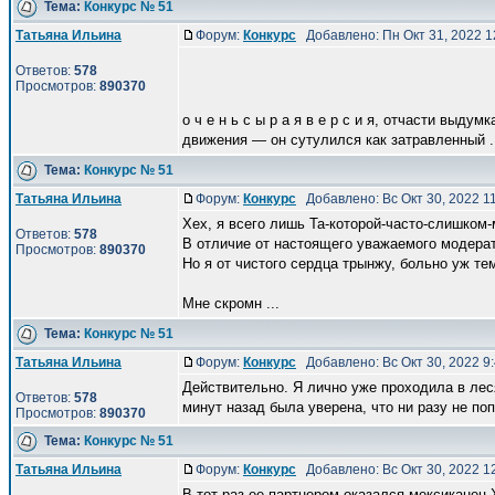
Тема:
Конкурс № 51
Татьяна Ильина
Форум:
Конкурс
Добавлено: Пн Окт 31, 2022 
Ответов:
578
Просмотров:
890370
о ч е н ь с ы р а я в е р с и я, отчасти выду
движения — он сутулился как затравленный .
Тема:
Конкурс № 51
Татьяна Ильина
Форум:
Конкурс
Добавлено: Вс Окт 30, 2022 1
Хех, я всего лишь Та-которой-часто-слишком-
Ответов:
578
В отличие от настоящего уважаемого модера
Просмотров:
890370
Но я от чистого сердца трынжу, больно уж те
Мне скромн ...
Тема:
Конкурс № 51
Татьяна Ильина
Форум:
Конкурс
Добавлено: Вс Окт 30, 2022 9
Действительно. Я лично уже проходила в леся
Ответов:
578
минут назад была уверена, что ни разу не поп
Просмотров:
890370
Тема:
Конкурс № 51
Татьяна Ильина
Форум:
Конкурс
Добавлено: Вс Окт 30, 2022 1
В тот раз ее партнером оказался мексиканец