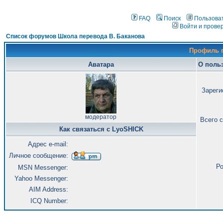
FAQ
Поиск
Пользова
Войти и прове
Список форумов Школа перевода В. Баканова
Профиль 
Аватара
О поль
Зареги
модератор
Всего 
Как связаться с LyoSHICK
Адрес e-mail:
Личное сообщение:
Ро
MSN Messenger:
Yahoo Messenger:
AIM Address:
ICQ Number: