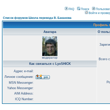
FAQ
Поиск
Пользова
Войти и прове
Список форумов Школа перевода В. Баканова
Профиль 
Аватара
О поль
Зареги
модератор
Всего 
Как связаться с LyoSHICK
Адрес e-mail:
Личное сообщение:
Ро
MSN Messenger:
Yahoo Messenger:
AIM Address:
ICQ Number: