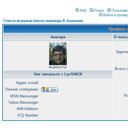
FAQ
Поиск
Пользова
Войти и прове
Список форумов Школа перевода В. Баканова
Профиль 
Аватара
О поль
Зареги
модератор
Всего 
Как связаться с LyoSHICK
Адрес e-mail:
Личное сообщение:
Ро
MSN Messenger:
Yahoo Messenger:
AIM Address:
ICQ Number: