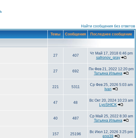
ь
Найти сообщения без ответов
Темы
Сообщения
Последнее сообщение
Чт Май 17, 2018 6:46 pm
27
407
safronov_gray
Пн Фев 21, 2022 12:20 pm
27
692
Татьяна Ильина
Ср Фев 25, 2026 5:03 am
221
5311
Ivan
Вс Окт 20, 2024 10:23 am
47
48
LyoSHICK
Ср Май 25, 2022 8:30 am
40
487
Татьяна Ильина
Вс Июл 12, 2026 3:25 pm
157
25196
eng39