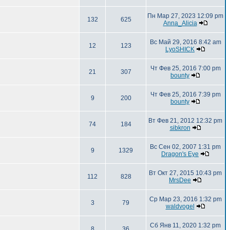
Пн Мар 27, 2023 12:09 pm
132
625
Anna_Alicia
Вс Май 29, 2016 8:42 am
12
123
LyoSHICK
Чт Фев 25, 2016 7:00 pm
21
307
bounty
Чт Фев 25, 2016 7:39 pm
9
200
bounty
Вт Фев 21, 2012 12:32 pm
74
184
sibkron
Вс Сен 02, 2007 1:31 pm
9
1329
Dragon's Eye
Вт Окт 27, 2015 10:43 pm
112
828
MrsDee
Ср Мар 23, 2016 1:32 pm
3
79
waldvogel
Сб Янв 11, 2020 1:32 pm
8
36