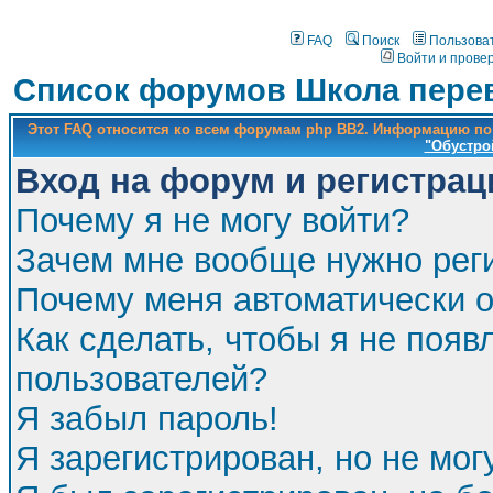
FAQ
Поиск
Пользова
Войти и прове
Список форумов Школа перев
Этот FAQ относится ко всем форумам php BB2. Информацию по
"Обустро
Вход на форум и регистрац
Почему я не могу войти?
Зачем мне вообще нужно рег
Почему меня автоматически 
Как сделать, чтобы я не появ
пользователей?
Я забыл пароль!
Я зарегистрирован, но не мог