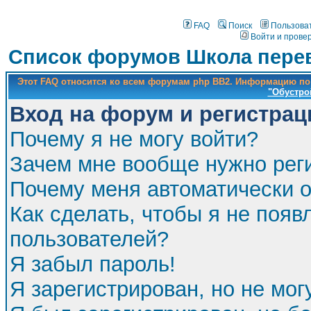
FAQ
Поиск
Пользова
Войти и прове
Список форумов Школа перев
Этот FAQ относится ко всем форумам php BB2. Информацию по
"Обустро
Вход на форум и регистрац
Почему я не могу войти?
Зачем мне вообще нужно рег
Почему меня автоматически 
Как сделать, чтобы я не появ
пользователей?
Я забыл пароль!
Я зарегистрирован, но не мог