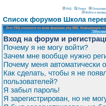
FAQ
Поиск
Пользова
Войти и прове
Список форумов Школа перев
Этот FAQ относится ко всем форумам php BB2. Информацию по
"Обустро
Вход на форум и регистрац
Почему я не могу войти?
Зачем мне вообще нужно рег
Почему меня автоматически 
Как сделать, чтобы я не появ
пользователей?
Я забыл пароль!
Я зарегистрирован, но не мог