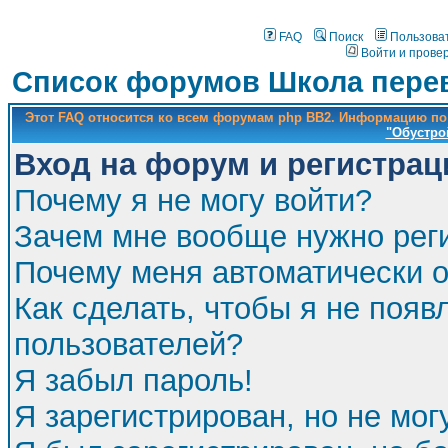
FAQ
Поиск
Пользова
Войти и прове
Список форумов Школа перев
Этот FAQ относится ко всем форумам php BB2. Информацию по
"Обустро
Вход на форум и регистрац
Почему я не могу войти?
Зачем мне вообще нужно рег
Почему меня автоматически 
Как сделать, чтобы я не появ
пользователей?
Я забыл пароль!
Я зарегистрирован, но не мог